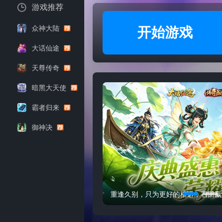
游戏推荐
众神大陆
开始游戏
大话仙途
天尊传奇
暗黑大天使
霸者归来
御神决
重逢久别，只为更好的相遇，召回赢