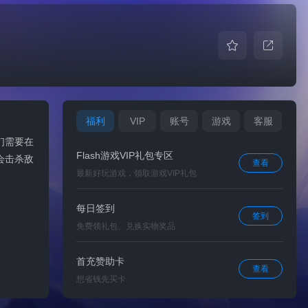
福利
VIP
账号
游戏
客服
们需要在
Flash游戏VIP礼包专区
会击杀敌
查看
最新好玩游戏，领取游戏VIP礼包
。
每日签到
签到
免费领礼包、兑换实物奖品
首充赞助卡
查看
想省钱先买卡