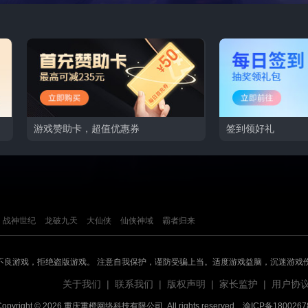
游戏赞助卡，超值优惠券
签到领好礼
战神世纪
龙破九天
大仙侠
仙侠神域
霸者归来
不良游戏，拒绝盗版游戏。 注意自我保护，谨防受骗上当。适度游戏益脑，沉迷游戏
关于我们
|
联系我们
|
版权声明
|
家长监护
|
用户协
Copyright © 2026 重庆重橙网络科技有限公司. All rights reserved.
渝ICP备1800267