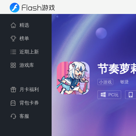
精选
榜单
近期上新
游戏库
节奏萝
敏捷
小游戏
月卡福利
PC玩
背包卡券
客服