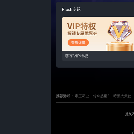
Flash专题
尊享VIP特权
推荐游戏：
帝王霸业
传奇盛世2
暗黑大天使
在线咨询
抵制