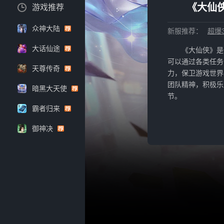
《大仙侠
游戏推荐
众神大陆
新服推荐：
超爆3
大话仙途
《大仙侠》是
可以通过各类任务
天尊传奇
力，保卫游戏世界
团队精神，积极乐
暗黑大天使
节。
霸者归来
御神决