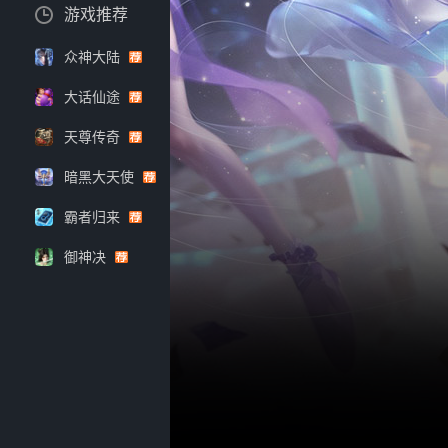
游戏推荐
众神大陆
大话仙途
天尊传奇
暗黑大天使
霸者归来
御神决