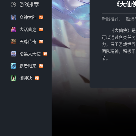
《大仙侠
游戏推荐
众神大陆
新服推荐：
超爆3
大话仙途
《大仙侠》是
可以通过各类任务
天尊传奇
力，保卫游戏世界
团队精神，积极乐
暗黑大天使
节。
霸者归来
御神决