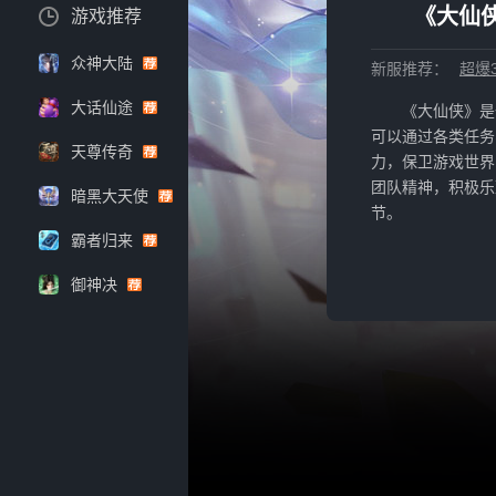
《大仙侠
游戏推荐
众神大陆
新服推荐：
超爆3
大话仙途
《大仙侠》是
可以通过各类任务
天尊传奇
力，保卫游戏世界
团队精神，积极乐
暗黑大天使
节。
霸者归来
御神决