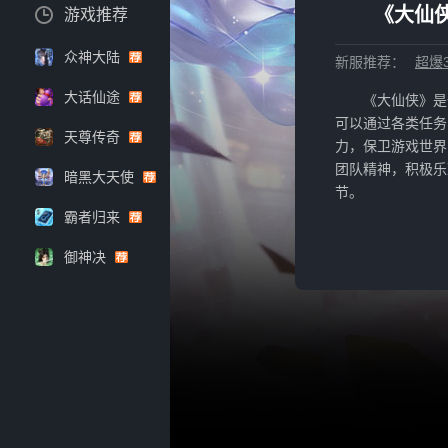
《大仙侠
游戏推荐
众神大陆
新服推荐：
超爆3
大话仙途
《大仙侠》是
可以通过各类任务
天尊传奇
力，保卫游戏世界
团队精神，积极乐
暗黑大天使
节。
霸者归来
御神决