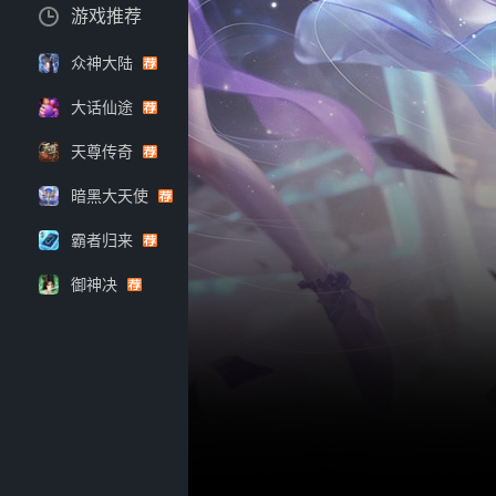
游戏推荐
众神大陆
大话仙途
天尊传奇
暗黑大天使
霸者归来
御神决