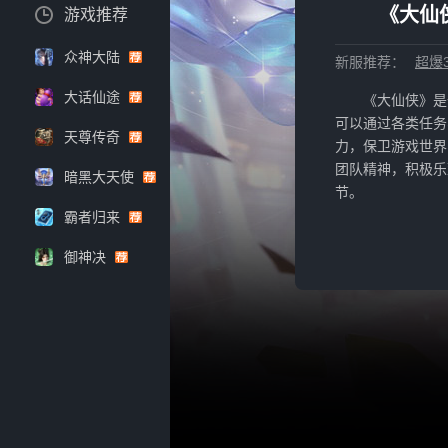
《大仙
游戏推荐
众神大陆
新服推荐：
超爆3
大话仙途
《大仙侠》是
可以通过各类任务
天尊传奇
力，保卫游戏世界
团队精神，积极乐
暗黑大天使
节。
霸者归来
御神决