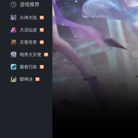
游戏推荐
众神大陆
大话仙途
天尊传奇
暗黑大天使
霸者归来
御神决