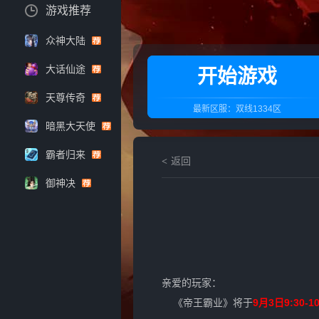
游戏推荐
众神大陆
大话仙途
开始游戏
天尊传奇
最新区服：
双线1334区
暗黑大天使
霸者归来
返回
御神决
亲爱的玩家：
《帝王霸业》将于
9
月3
日9:30-10