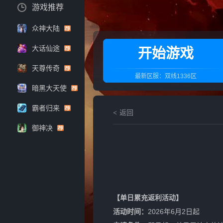
游戏推荐
众神大陆
大话仙途
开始游戏
天尊传奇
最新区服：
双线1336区
暗黑大天使
霸者归来
返回
御神决
【单日累充返利活动】
活动时间：
2026年6月2日起