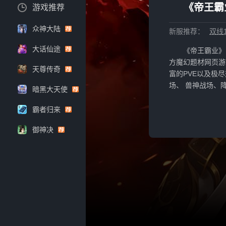
《帝王霸
游戏推荐
众神大陆
新服推荐：
双线1
大话仙途
《帝王霸业》
方魔幻题材网页游
天尊传奇
富的PVE以及极
场、 兽神战场、
暗黑大天使
霸者归来
御神决