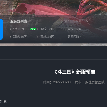
服务器列表
双线139区
双线138区
双线137区
双线136区
双线135区
更多区服
>
《斗三国》新服预告
时间：2022-08-08
发布：游戏运营团队
新服：