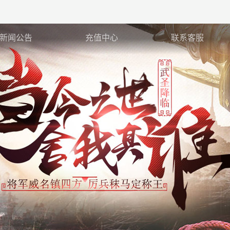
新闻公告
充值中心
联系客服