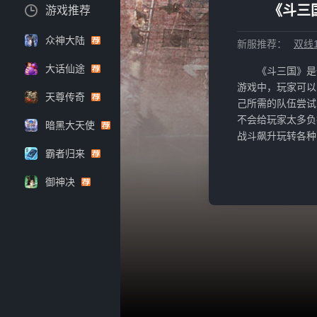
《斗三
游戏推荐
众神大陆
新服推荐：
双线1
大话仙途
《斗三国》是
游戏中，玩家可以
天尊传奇
己所需的队伍尝试
不会给玩家太多负
暗黑大天使
战斗飙升玩转各种
霸者归来
御神决