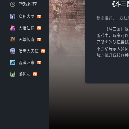
《斗三
游戏推荐
众神大陆
新服推荐：
双线1
大话仙途
《斗三国》是
游戏中，玩家可以
天尊传奇
己所需的队伍尝试
不会给玩家太多负
暗黑大天使
战斗飙升玩转各种
霸者归来
御神决