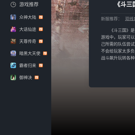
《斗三
游戏推荐
众神大陆
新服推荐：
双线1
大话仙途
《斗三国》是
游戏中，玩家可以
天尊传奇
己所需的队伍尝试
不会给玩家太多负
暗黑大天使
战斗飙升玩转各种
霸者归来
御神决