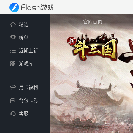
官网首页
精选
榜单
近期上新
游戏库
月卡福利
背包卡券
客服