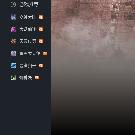
游戏推荐
众神大陆
大话仙途
天尊传奇
暗黑大天使
霸者归来
御神决