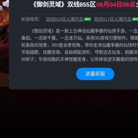
《御剑灵域》双线855区
06月04日08点
新服推荐：
双线918区
火爆开启
双线917区
火爆开启
《御剑灵域》是一款上古神话仙魔争霸的仙侠手游，一念
桑田。一念斩千魔，一念诛万仙。采用3D游戏引擎制作，精
轮美奂的场景，360度全景视角，带你走进仙魔争霸的仙侠时
华丽翅膀、炫酷坐骑，自由搭配进阶，夺取远古仙宝，驯服洪
州骄子；华丽炫酷的天神觉醒变身，让你体验逆天翻盘的惊险
进最新服