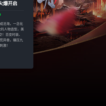
火爆开启
成沧海，一念化
致的人物造型，美
空！百变时装、
荒异兽，碾压九
刺激！