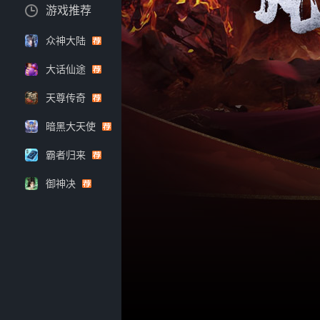
游戏推荐
众神大陆
大话仙途
天尊传奇
暗黑大天使
霸者归来
御神决