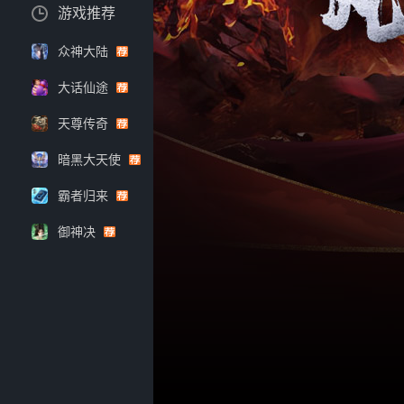
游戏推荐
众神大陆
大话仙途
天尊传奇
暗黑大天使
霸者归来
御神决