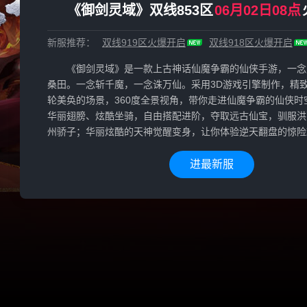
《御剑灵域》双线853区
06月02日08点
新服推荐：
双线919区
火爆开启
双线918区
火爆开启
《御剑灵域》是一款上古神话仙魔争霸的仙侠手游，一念
桑田。一念斩千魔，一念诛万仙。采用3D游戏引擎制作，精
轮美奂的场景，360度全景视角，带你走进仙魔争霸的仙侠时
华丽翅膀、炫酷坐骑，自由搭配进阶，夺取远古仙宝，驯服洪
州骄子；华丽炫酷的天神觉醒变身，让你体验逆天翻盘的惊险
进最新服