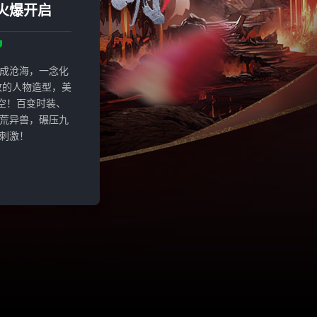
火爆开启
成沧海，一念化
致的人物造型，美
空！百变时装、
荒异兽，碾压九
刺激！