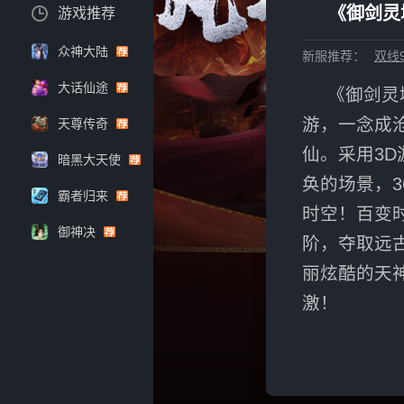
《御剑灵
游戏推荐
众神大陆
新服推荐：
双线9
大话仙途
《御剑灵
游，一念成
天尊传奇
仙。采用3
暗黑大天使
奂的场景，
霸者归来
时空！百变
御神决
阶，夺取远
丽炫酷的天
激！