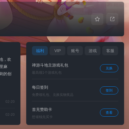
福利
VIP
账号
游戏
客服
地，欢
禅游斗地主游戏礼包
里麻
兑换
最高领1个游戏礼包
则的创
每日签到
签到
免费领礼包、兑换实物奖品
02-20
首充赞助卡
查看
02-20
想省钱先买卡