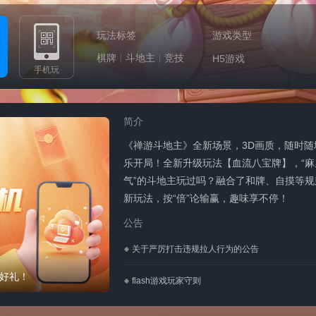
玩法标签
游戏类型
棋牌
斗地主
竞技
H5游戏
手机玩
简介
《禅游斗地主》全新场景，3D画质，随时随
乐开局！全新升级玩法【血流八宝牌】，“麻
气”的斗地主玩过吗？融合了和牌、自摸等规
新玩法，按“倍”论输赢，趣味享不停！
公告
关于严厉打击违规拉人行为的公告
好礼！
flash游戏玩家守则