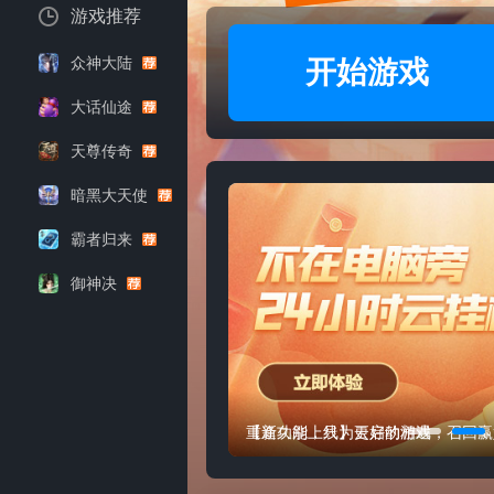
游戏推荐
众神大陆
开始游戏
大话仙途
天尊传奇
暗黑大天使
霸者归来
御神决
重逢久别，只为更好的相遇，召回赢
【新功能上线】云启动游戏