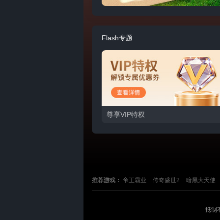
Flash专题
尊享VIP特权
推荐游戏：
帝王霸业
传奇盛世2
暗黑大天使
在线咨询
抵制