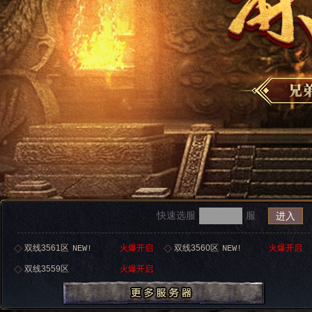
快速选服
服
进入
双线3561区
火爆开启
双线3560区
火爆开启
NEW!
NEW!
双线3559区
火爆开启