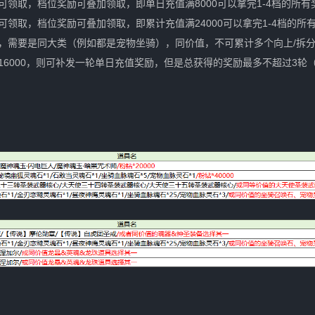
可领取，档位奖励可叠加领取，即单日充值满8000可以拿完1-4档的所
可领取，档位奖励可叠加领取，即累计充值满24000可以拿完1-4档的
，需要是同大类（例如都是宠物坐骑），同价值，不可累计多个向上/拆
6000，则可补发一轮单日充值奖励，但是总获得的奖励最多不超过3轮（