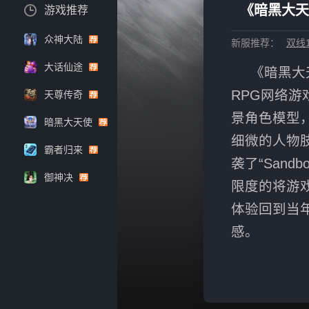
《暗黑大天
游戏推荐
众神大陆
新服推荐：
双线1
大话仙途
《暗黑大
RPG网络
天尊传奇
景角色模型
暗黑大天使
细微的人物
霸者归来
袭了“San
御神决
限度的将游
体验回到当
感。