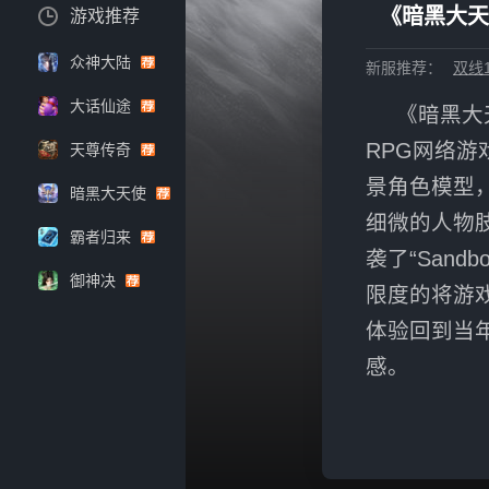
《暗黑大天
游戏推荐
众神大陆
新服推荐：
双线1
大话仙途
《暗黑大
RPG网络
天尊传奇
景角色模型
暗黑大天使
细微的人物
霸者归来
袭了“San
御神决
限度的将游
体验回到当
感。